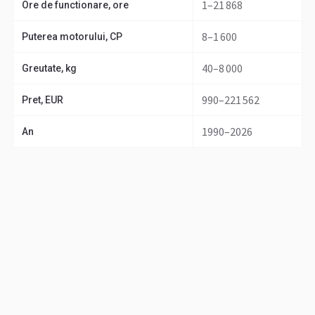
1–21 868
Ore de functionare, ore
8–1 600
Puterea motorului, CP
40–8 000
Greutate, kg
990–221 562
Pret, EUR
1990–2026
An