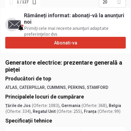
20
1
/
127
Rămâneți informat: abonați-vă la anunțuri
noi
Primiți cele mai recente anunțuri adaptate
preferințelor dvs
Abonati-va
Generatore electrice: prezentare generală a
pieței
Producători de top
,
,
,
,
ATLAS
CATERPILLAR
CUMMINS
PERKINS
STAMFORD
Principalele locuri de cumpărare
(Oferte: 1083)
,
(Oferte: 368)
,
Țările de Jos
Germania
Belgia
(Oferte: 334)
,
(Oferte: 255)
,
(Oferte: 99)
Regatul Unit
Franța
Specificații tehnice