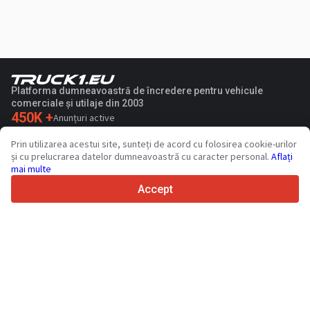
Platforma dumneavoastră de încredere pentru vehicule
comerciale și utilaje din 2003
450K +
Anunțuri active
70+
Țări din întreaga lume
Prin utilizarea acestui site, sunteți de acord cu folosirea cookie-urilor
36
Limbi acceptate
și cu prelucrarea datelor dumneavoastră cu caracter personal.
Aflați
mai multe
4.7/5
Trustpilot
Accept
Vinzatorilor
Servicii de promovare
Prețurile pentru serviciile cu plata a sitului
Suport