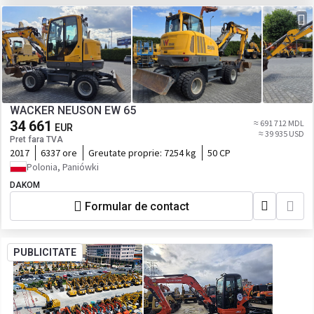
WACKER NEUSON EW 65
34 661
≈ 691 712 MDL
EUR
≈ 39 935 USD
Pret fara TVA
2017
6337 ore
Greutate proprie:
7254 kg
50 CP
Polonia, Paniówki
DAKOM
Formular de contact
PUBLICITATE