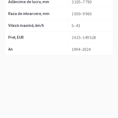
3 105–7 790
Adâncime de lucru, mm
1 650–9 960
Raza de intoarcere, mm
5–43
Viteză maximă, km/h
2 615–149 528
Pret, EUR
1994–2024
An