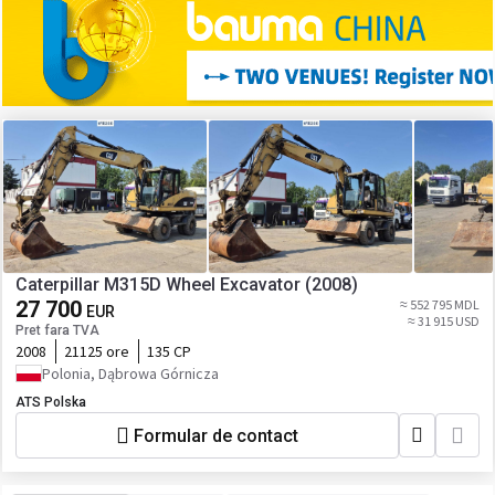
Caterpillar M315D Wheel Excavator (2008)
27 700
≈ 552 795 MDL
EUR
≈ 31 915 USD
Pret fara TVA
2008
21125 ore
135 CP
Polonia, Dąbrowa Górnicza
ATS Polska
Formular de contact