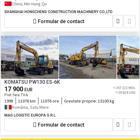
China, Min Hang Qu
SHANGHAI HONGCHENG CONSTRUCTION MACHINERY CO.,LTD
Formular de contact
KOMATSU PW130 ES-6K
17 900
≈ 357 221 MDL
EUR
≈ 20 624 USD
Pret fara TVA
1998
11076 km
11076 ore
Greutate proprie:
13100 kg
România, Satu Mare
MAG LOGISTIC EUROPA S.R.L.
Formular de contact