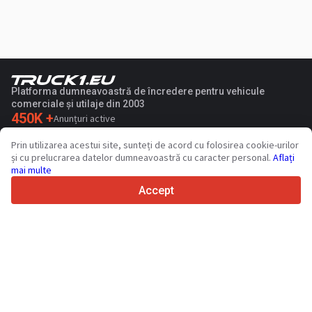
Platforma dumneavoastră de încredere pentru vehicule
comerciale și utilaje din 2003
450K +
Anunțuri active
70+
Țări din întreaga lume
Prin utilizarea acestui site, sunteți de acord cu folosirea cookie-urilor
36
Limbi acceptate
și cu prelucrarea datelor dumneavoastră cu caracter personal.
Aflați
mai multe
4.7/5
Trustpilot
Accept
Vinzatorilor
Servicii de promovare
Prețurile pentru serviciile cu plata a sitului
Suport