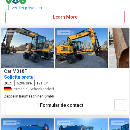
1
venterprises.co
Learn More
Cat M318F
Solicita pretul
2019
6206 ore
171 CP
Germania, Schenkendorf
Zeppelin Baumaschinen GmbH
Formular de contact