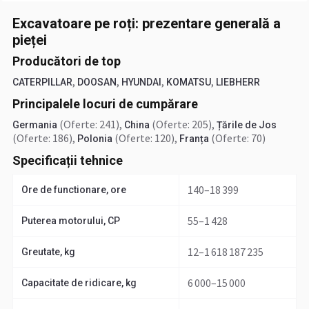
Excavatoare pe roți: prezentare generală a
pieței
Producători de top
,
,
,
,
CATERPILLAR
DOOSAN
HYUNDAI
KOMATSU
LIEBHERR
Principalele locuri de cumpărare
(Oferte: 241)
,
(Oferte: 205)
,
Germania
China
Țările de Jos
(Oferte: 186)
,
(Oferte: 120)
,
(Oferte: 70)
Polonia
Franța
Specificații tehnice
140–18 399
Ore de functionare, ore
55–1 428
Puterea motorului, CP
12–1 618 187 235
Greutate, kg
6 000–15 000
Capacitate de ridicare, kg