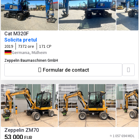
Cat M320F
Solicita pretul
2019
7372 ore
171 CP
Germania, Mülheim
Zeppelin Baumaschinen GmbH
Formular de contact
Zeppelin ZM70
53 000
≈ 1 057 694 MDL
EUR