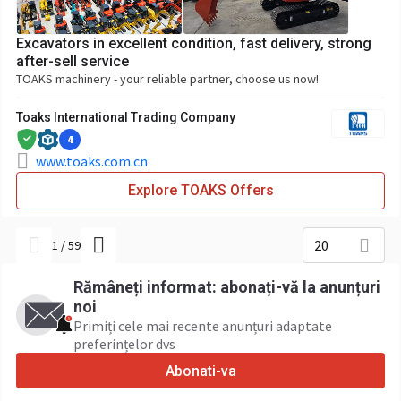
Excavators in excellent condition, fast delivery, strong
after-sell service
TOAKS machinery - your reliable partner, choose us now!
Toaks International Trading Company
4
www.toaks.com.cn
Explore TOAKS Offers
20
1
/
59
Rămâneți informat: abonați-vă la anunțuri
noi
Primiți cele mai recente anunțuri adaptate
preferințelor dvs
Abonati-va