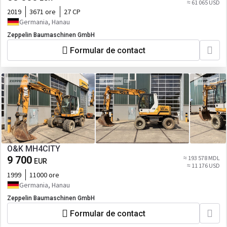
≈ 61 065 USD
2019
3671 ore
27 CP
Germania, Hanau
Zeppelin Baumaschinen GmbH
Formular de contact
O&K MH4CITY
9 700
≈ 193 578 MDL
EUR
≈ 11 176 USD
1999
11000 ore
Germania, Hanau
Zeppelin Baumaschinen GmbH
Formular de contact