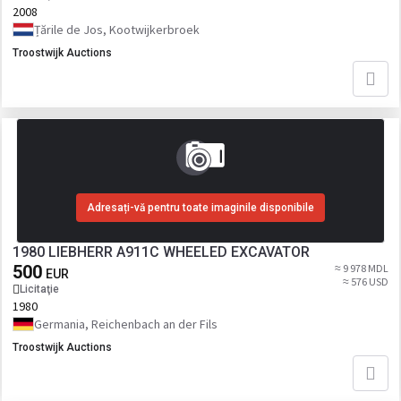
2008
Țările de Jos, Kootwijkerbroek
Troostwijk Auctions
Adresați-vă pentru toate imaginile disponibile
1980 LIEBHERR A911C WHEELED EXCAVATOR
500
≈ 9 978 MDL
EUR
≈ 576 USD
Licitaţie
1980
Germania, Reichenbach an der Fils
Troostwijk Auctions