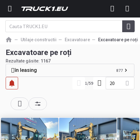
Utilaje constructii
Excavatoare
Excavatoare pe roți
Excavatoare pe roți
Rezultate găsite:
1167
în leasing
877
20
1
/
59