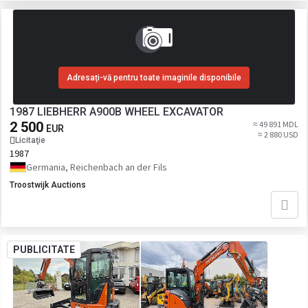
Adresați-vă pentru toate imaginile disponibile
1987 LIEBHERR A900B WHEEL EXCAVATOR
2 500
≈ 49 891 MDL
EUR
≈ 2 880 USD
Licitaţie
1987
Germania, Reichenbach an der Fils
Troostwijk Auctions
PUBLICITATE