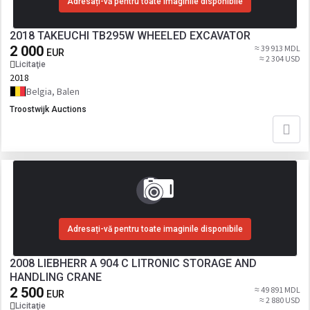
Adresați-vă pentru toate imaginile disponibile
2018 TAKEUCHI TB295W WHEELED EXCAVATOR
2 000
≈ 39 913 MDL
EUR
≈ 2 304 USD
Licitaţie
2018
Belgia, Balen
Troostwijk Auctions
Adresați-vă pentru toate imaginile disponibile
2008 LIEBHERR A 904 C LITRONIC STORAGE AND
HANDLING CRANE
2 500
≈ 49 891 MDL
EUR
≈ 2 880 USD
Licitaţie