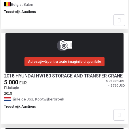
Belgia, Balen
Troostwijk Auctions
Adresați-vă pentru toate imaginile disponibile
2018 HYUNDAI HW180 STORAGE AND TRANSFER CRANE
5 000
≈ 99 782 MDL
EUR
≈ 5 760 USD
Licitaţie
2018
Țările de Jos, Kootwijkerbroek
Troostwijk Auctions