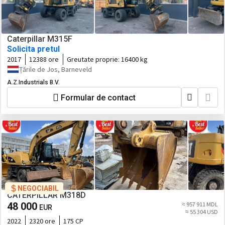
Caterpillar M315F
Solicita pretul
2017
12388 ore
Greutate proprie:
16400 kg
Țările de Jos, Barneveld
A.Z.Industrials B.V.
Formular de contact
NEGOCIABIL
CATERPILLAR M318D
48 000
≈ 957 911 MDL
EUR
≈ 55 304 USD
2022
2320 ore
175 CP