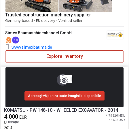
Trusted construction machinery supplier
Germany-based • EU delivery • Verified seller
Simex Baumaschinenhandel GmbH
10
www.simexbauma.de
Explore Inventory
Adresați-vă pentru toate imaginile disponibile
KOMATSU - PW 148-10 - WHEELED EXCAVATOR - 2014
4 000
≈ 79 826 MDL
EUR
≈ 4 608 USD
Licitaţie
2014