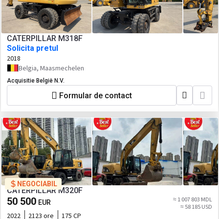
CATERPILLAR M318F
Solicita pretul
2018
Belgia, Maasmechelen
Acquisitie België N.V.
Formular de contact
NEGOCIABIL
CATERPILLAR M320F
50 500
≈ 1 007 803 MDL
EUR
≈ 58 185 USD
2022
2123 ore
175 CP