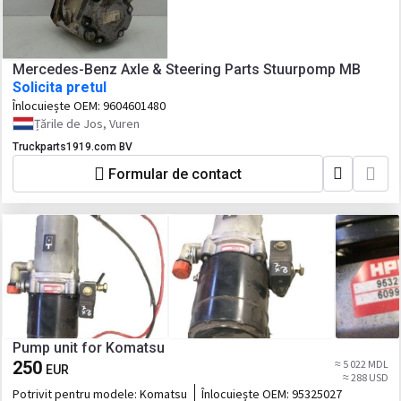
Mercedes-Benz Axle & Steering Parts Stuurpomp MB
Solicita pretul
Înlocuiește OEM:
9604601480
Țările de Jos, Vuren
Truckparts1919.com BV
Formular de contact
Pump unit for Komatsu
250
≈ 5 022 MDL
EUR
≈ 288 USD
Potrivit pentru modele:
Komatsu
Înlocuiește OEM:
95325027