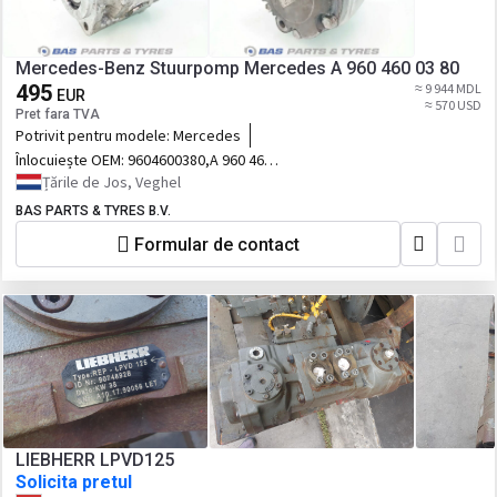
Mercedes-Benz Stuurpomp Mercedes A 960 460 03 80
495
≈ 9 944 MDL
EUR
≈ 570 USD
Pret fara TVA
Potrivit pentru modele:
Mercedes
Înlocuiește OEM:
9604600380,A 960 460
03 80,A 960 460 0380,A9604600380,960
Țările de Jos, Veghel
460 03 80
BAS PARTS & TYRES B.V.
Formular de contact
LIEBHERR LPVD125
Solicita pretul