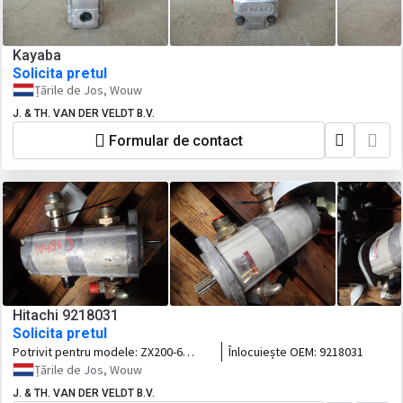
Kayaba
Solicita pretul
Țările de Jos, Wouw
J. & TH. VAN DER VELDT B.V.
Formular de contact
Hitachi 9218031
Solicita pretul
Potrivit pentru modele:
ZX200-6
Înlocuiește OEM:
9218031
ZX400-5 ZX210-6 ZX120-6 ZX130-5
Țările de Jos, Wouw
ZX130-6 ZX330-6 ZX240-6 ZX250-5
J. & TH. VAN DER VELDT B.V.
ZX280-5 ZX290-5 ZX300-5A ZX120-5B