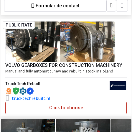
ZX330-5B ZX350-5A ZX350-5B
Formular de contact
ZX225US-6 ZX225USR6 ZX135US-5
ZX135US-6 ZX250LC-6
PUBLICITATE
VOLVO GEARBOXES FOR CONSTRUCTION MACHINERY
Manual and fully automatic, new and rebuilt in stock in Holland
Truck Tech Rebuilt
4
trucktechrebuilt.nl
Click to choose