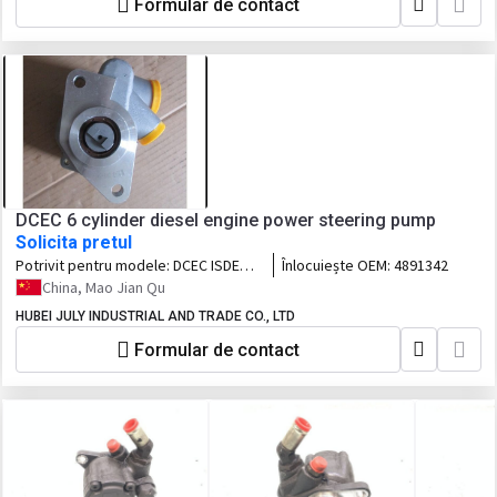
Formular de contact
DCEC 6 cylinder diesel engine power steering pump
Solicita pretul
Potrivit pentru modele:
DCEC ISDE
Înlocuiește OEM:
4891342
engine
China, Mao Jian Qu
HUBEI JULY INDUSTRIAL AND TRADE CO., LTD
Formular de contact