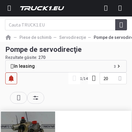
Piese de schimb
Servodirecţie
Pompe de servodir
Pompe de servodirecţie
Rezultate găsite:
270
în leasing
3
20
1
/
14