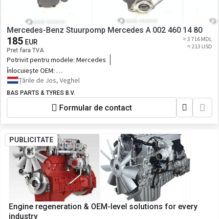
Mercedes-Benz Stuurpomp Mercedes A 002 460 14 80
185
≈ 3 716 MDL
EUR
≈ 213 USD
Pret fara TVA
Potrivit pentru modele:
Mercedes
Înlocuiește OEM:
0024601480,002460508080,0024605080,A
Țările de Jos, Veghel
002 460 14 80,A 002 460
BAS PARTS & TYRES B.V.
1480,A0024601480,002 460 14 80,A 002
460 50 8080,A 002 460
Formular de contact
508080,A002460508080,002 460 50
8080,A 002 460 50 80,A 002 460
5080,A0024605080,002 460 50 80
PUBLICITATE
Engine regeneration & OEM-level solutions for every
industry