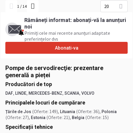
20
1
/
14
Rămâneți informat: abonați-vă la anunțuri
noi
Primiți cele mai recente anunțuri adaptate
preferințelor dvs
Abonati-va
Pompe de servodirecţie: prezentare
generală a pieței
Producători de top
,
,
,
,
DAF
LINDE
MERCEDES-BENZ
SCANIA
VOLVO
Principalele locuri de cumpărare
(Oferte: 149)
,
(Oferte: 36)
,
Țările de Jos
Lituania
Polonia
(Oferte: 27)
,
(Oferte: 21)
,
(Oferte: 15)
Estonia
Belgia
Specificații tehnice