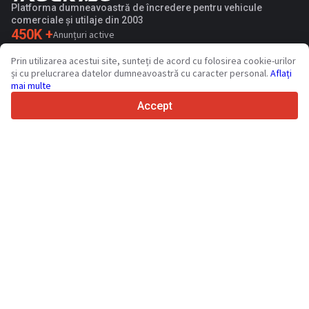
Platforma dumneavoastră de încredere pentru vehicule
comerciale și utilaje din 2003
450K +
Anunțuri active
70+
Țări din întreaga lume
Prin utilizarea acestui site, sunteți de acord cu folosirea cookie-urilor
36
Limbi acceptate
și cu prelucrarea datelor dumneavoastră cu caracter personal.
Aflați
mai multe
4.7/5
Trustpilot
Accept
Vinzatorilor
Servicii de promovare
Prețurile pentru serviciile cu plata a sitului
Suport
Cumparatorilor
Recenzii de mărci
Expozitii
Leasing