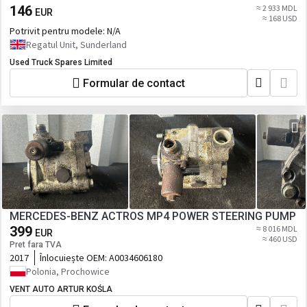
146
≈ 2 933 MDL
EUR
≈ 168 USD
Potrivit pentru modele:
N/A
Regatul Unit, Sunderland
Used Truck Spares Limited
Formular de contact
MERCEDES-BENZ ACTROS MP4 POWER STEERING PUMP
399
≈ 8 016 MDL
EUR
≈ 460 USD
Pret fara TVA
2017
Înlocuiește OEM:
A0034606180
Polonia, Prochowice
VENT AUTO ARTUR KOŚLA