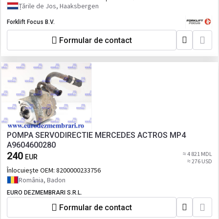
Țările de Jos, Haaksbergen
Forklift Focus B.V.
Formular de contact
POMPA SERVODIRECTIE MERCEDES ACTROS MP4
A9604600280
240
≈ 4 821 MDL
EUR
≈ 276 USD
Înlocuiește OEM:
8200000233756
România, Badon
EURO DEZMEMBRARI S.R.L.
Formular de contact