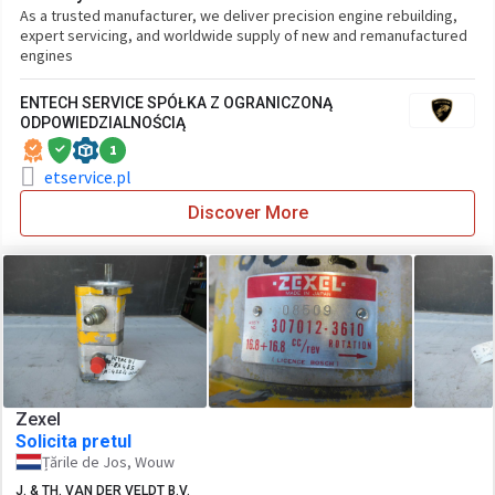
As a trusted manufacturer, we deliver precision engine rebuilding,
expert servicing, and worldwide supply of new and remanufactured
engines
ENTECH SERVICE SPÓŁKA Z OGRANICZONĄ
ODPOWIEDZIALNOŚCIĄ
1
etservice.pl
Discover More
Zexel
Solicita pretul
Țările de Jos, Wouw
J. & TH. VAN DER VELDT B.V.