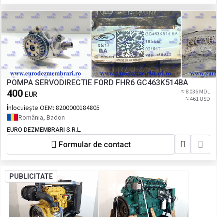
POMPA SERVODIRECTIE FORD FHR6 GC463K514BA
400
≈ 8 036 MDL
EUR
≈ 461 USD
Înlocuiește OEM:
8200000184805
România, Badon
EURO DEZMEMBRARI S.R.L.
Formular de contact
PUBLICITATE