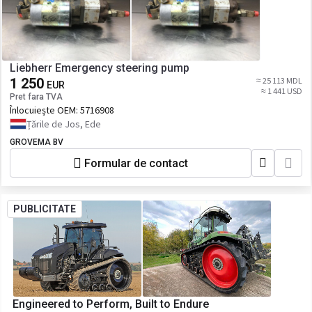
Liebherr Emergency steering pump
1 250
≈ 25 113 MDL
EUR
≈ 1 441 USD
Pret fara TVA
Înlocuiește OEM:
5716908
Țările de Jos, Ede
GROVEMA BV
Formular de contact
PUBLICITATE
Engineered to Perform, Built to Endure