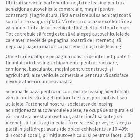
Utilizaţi serviciile partenerilor noştri de leasing pentru a
achiziţiona autovehicule comerciale, maşini pentru
construcţii şi agricultură, fără a mai trebui să achitaţi toată
suma într-o singură plată. Vă oferim o ocazie excelentă de a
vă reînnoi flota de autovehicule fără cheltuieli foarte mari.
Tot ce trebuie să faceţi este să vă alegeţi autovehiculele de
care aveţi nevoie de pe pagina noastră de internet şi să
negociaţi paşii următori cu partenerii noştri de leasing!
Orice tip de utilaj de pe pagina noastră de internet poate fi
finanţat prin leasing: echipamente pentru tractoare,
camioane, basculante, maşini pentru construcţii şi
agricultură, alte vehicule comerciale pentru a vă satisface
nevoile afacerii dumneavoastră.
Schema de bază pentru un contract de leasing: identificaţi
vânzătorul şi vă alegeţi mijlocul de transport potrivit sau
utilajele. Partenerul nostru - societatea de leasing
achiziţionează autovehiculele alese, se ocupă de asigurare şi
vă transferă acest autovehicul, astfel încât să puteţi să
începeţi să-l utilizaţi imediat. În ceea ce vă priveşte, faceţi o
plată iniţială drept avans (de obicei echivalentul a 10-40%
din costul total), primiţi autovehiculul şi pe urmă faceţi plăţi