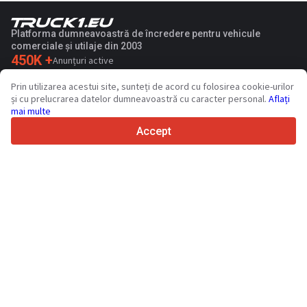
Platforma dumneavoastră de încredere pentru vehicule
comerciale și utilaje din 2003
450K +
Anunțuri active
70+
Țări din întreaga lume
Prin utilizarea acestui site, sunteți de acord cu folosirea cookie-urilor
36
Limbi acceptate
și cu prelucrarea datelor dumneavoastră cu caracter personal.
Aflați
mai multe
4.7/5
Trustpilot
Accept
Vinzatorilor
Servicii de promovare
Prețurile pentru serviciile cu plata a sitului
Suport
Cumparatorilor
Recenzii de mărci
Expozitii