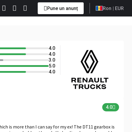
Pune un anunț
Ron
| EUR
4.0
5.0
4.0
4.0
3.0
5.0
4.0
4.0
which is more than I can say for my ex! The DT11 gearbox is