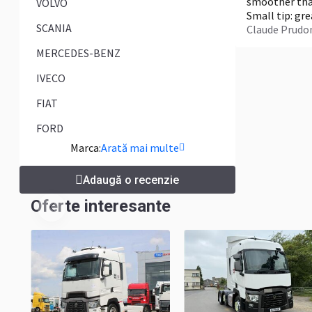
smoother than
VOLVO
Small tip: gr
SCANIA
Claude Prud
MERCEDES-BENZ
IVECO
FIAT
FORD
Marca:
Arată mai multe
Adaugă o recenzie
Oferte interesante