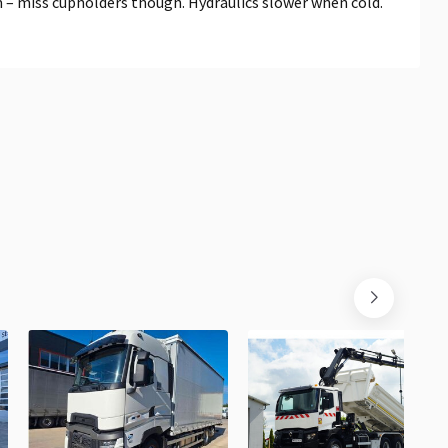
 – miss cupholders though. Hydraulics slower when cold.