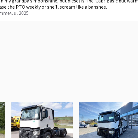
 my grandpa’s moonshine, but diesel is fine. Cab? Basic but warm
ease the PTO weekly or she’ll scream like a banshee.
omme
Jul 2025