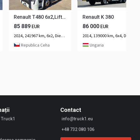
Renault T480 6x2,Liftachse, Retarder,Standklima
Renault K 380
85 889
86 000
EUR
EUR
2024, 241967 km, 6x2, Diesel, 3-ax
2014, 139000 km, 6x4, Diesel, 3-ax
Republica Ceha
Ungaria
ații
Contact
 Truck1
info@truck1.eu
+48 732 080 106