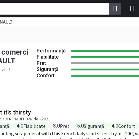
ENAULT
ă
4.0
Fiabilitate
3.0
Siguranță
4.0
 comerci
Performanță
Fiabilitate
AULT
Pret
zii: 1
Siguranță
Confort
 it’s thirsty
iale RENAULT D-Wide - 2021
anță
4.0
Fiabilitate
3.0
Pret
5.0
Siguranță
4.0
Confort
uling scrap metal with this French lady:starts first try at -20C, 