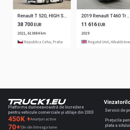
Renault T 520, HIGH SLEEPER CAB, EURO 6, LOWDECK, INDEPENDENT AIR CONDITIONING, NAVIGATION
2019 Renault T460 Tractor Unit
38 700
11 616
EUR
EUR
2021, 613884 km
2019
Republica Ceha, Praha
Regatul Unit, Hibaldsto
Vinzatoril
Platforma dumneavoastră de încredere
Servicii de 
pentru vehicule comerciale și utilaje din 2003
450K +
Anunțuri active
Prețurile pen
70+
plata a sitului
Țări din întreaga lume