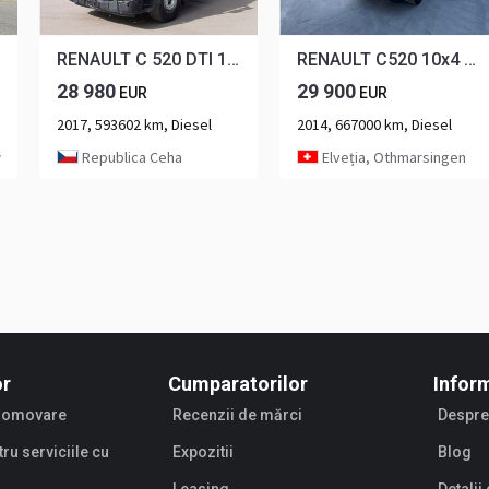
RENAULT C 520 DTI 13 EURO 6
RENAULT C520 10x4 Abschieber
28 980
29 900
EUR
EUR
2017, 593602 km, Diesel
2014, 667000 km, Diesel
w
Republica Ceha
Elveția, Othmarsingen
or
Cumparatorilor
Inform
promovare
Recenzii de mărci
Despre
tru serviciile cu
Expozitii
Blog