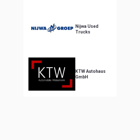
Nijwa Used
Trucks
KTW Autohaus
GmbH