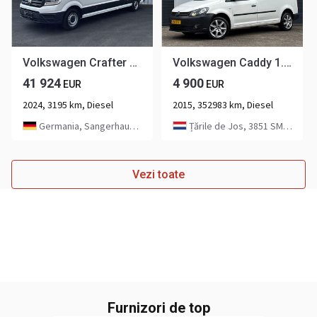
Volkswagen Crafter MIXTO 35 L4H3 AHK LED MFL KAMERA PDC
Volkswagen Caddy 1.6TDI 102pk Maxi BMT Airco Cruise Carplay
41 924
4 900
EUR
EUR
2024, 3195 km, Diesel
2015, 352983 km, Diesel
Germania, Sangerhausen
Țările de Jos, 3851 SM Ermelo
Vezi toate
Furnizori de top