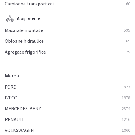
Camioane transport cai
60
Ataşamente
Macarale montate
535
Obloane hidraulice
69
Agregate frigorifice
75
Marca
FORD
823
IVECO
1978
MERCEDES-BENZ
2374
RENAULT
1216
VOLKSWAGEN
1060