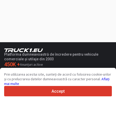
Platforma dumneavoastră de încredere pentru vehicule
comerciale și utilaje din 2003
450K +
Anunțuri active
70+
Țări din întreaga lume
Prin utilizarea acestui site, sunteți de acord cu folosirea cookie-urilor
36
Limbi acceptate
și cu prelucrarea datelor dumneavoastră cu caracter personal.
Aflați
mai multe
4.7/5
Trustpilot
Accept
Vinzatorilor
Servicii de promovare