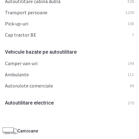
Autoutilitare cabină dublă
526
Transport persoane
1230
Pick-up-uri
108
Cap tractor BE
7
Vehicule bazate pe autoutilitare
Camper van-uri
244
Ambulante
111
Autorulote comerciale
86
Autoutilitare electrice
379
Camioane