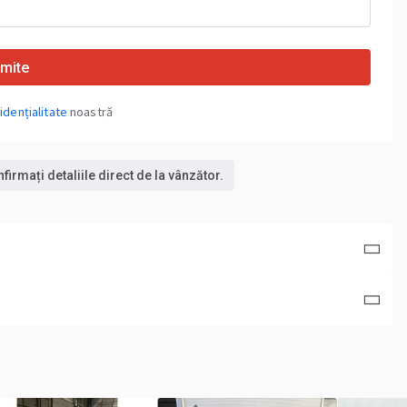
imite
idențialitate
noastră
irmați detaliile direct de la vânzător.