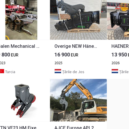
Galen Mechanical Pulverizer from Stock
Overige NEW Häner HPX2600A Breaker Breker Crusher Rotation
9 800
16 900
13 950
EUR
EUR
023
2025
2026
Turcia
Țările de Jos
Țările 
VTN VF23 HM Fixed Pulverizer With Electro-Hydraulic Magnet 3120 kg
AJCE Europe APL20RV Pulverizer with Hydraulic Rota AJCE Europe APL20RV Pulverizer with Hydraulic Rota