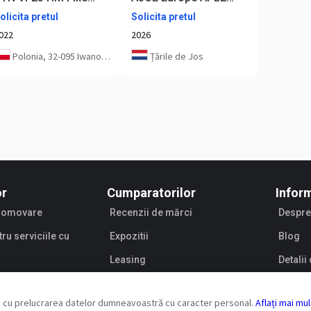
olicita pretul
Solicita pretul
022
2026
Polonia, 32-095 Iwanowice
Țările de Jos
or
Cumparatorilor
Inform
promovare
Recenzii de mărci
Despre
tru serviciile cu
Expozitii
Blog
Leasing
Detali
Vinzato
r și cu prelucrarea datelor dumneavoastră cu caracter personal.
Aflați mai mu