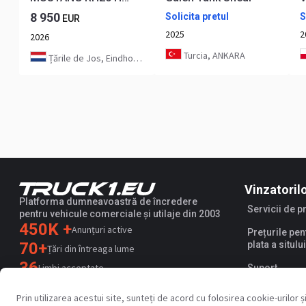
8 950
Solicita pretul
S
EUR
2025
2
2026
Turcia, ANKARA
Țările de Jos, Eindhoven
Vinzatoril
Platforma dumneavoastră de încredere
Servicii de 
pentru vehicule comerciale și utilaje din 2003
450K +
Anunțuri active
Prețurile pen
70+
plata a sitului
Țări din întreaga lume
36
Limbi acceptate
Suport
4.7/5
Prin utilizarea acestui site, sunteți de acord cu folosirea cookie-urilo
Trustpilot