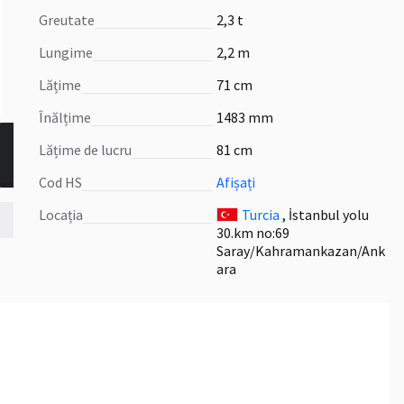
Greutate
2,3 t
Lungime
2,2 m
Lățime
71 cm
Înălțime
1483 mm
Lățime de lucru
81 cm
Cod HS
Afișați
Locația
Turcia
, İstanbul yolu
30.km no:69
Saray/Kahramankazan/Ank
ara