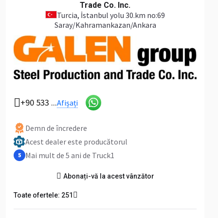
Trade Co. Inc.
Turcia
, İstanbul yolu 30.km no:69
Saray/Kahramankazan/Ankara
+90 533 ...
Afișați
Demn de încredere
Acest dealer este producătorul
Mai mult de 5 ani de Truck1
5
Abonați-vă la acest vânzător
Toate ofertele: 251