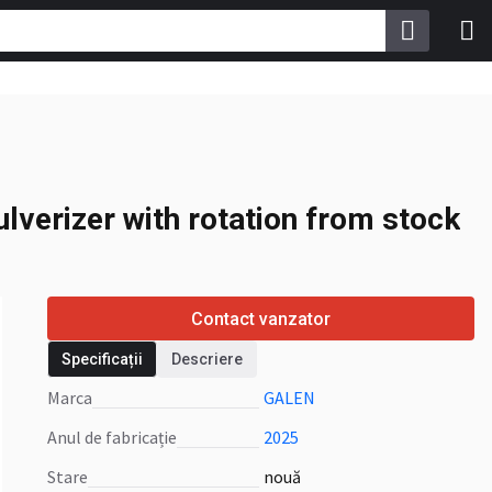
lverizer with rotation
verizer with rotation from stock
Contact vanzator
Specificații
Descriere
Marca
GALEN
Anul de fabricație
2025
Stare
nouă