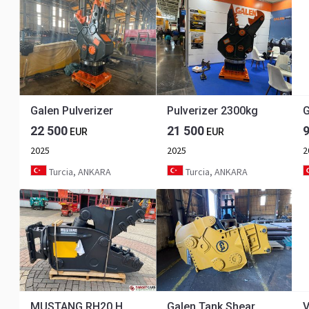
Galen Pulverizer
Pulverizer 2300kg
22 500
21 500
EUR
EUR
2025
2025
2
Turcia, ANKARA
Turcia, ANKARA
MUSTANG RH20 HYDRAULIC ROTATION PULVERIZER CRUSHER SHEAR RH-20 2026 TO FIT 12~22T EXCAVATOR AH260172
Galen Tank Shear