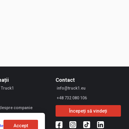
ații
Contact
 Truck1
info@truck1.eu
+48 732 080 106
i despre companie
Începeți să vindeți
ri
Accept
lte