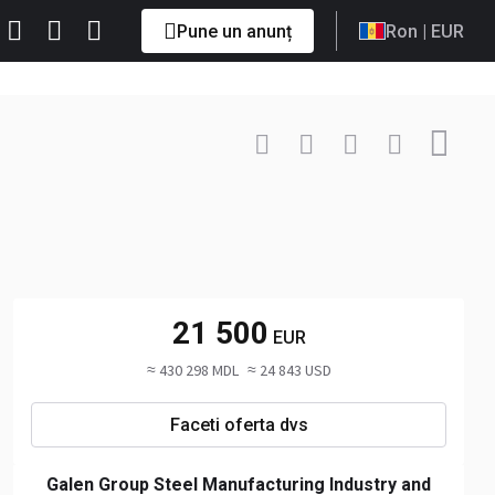
Pune un anunț
Ron
| EUR
Contactează
+90 533 ... Afișați
21 500
EUR
≈ 430 298 MDL
≈ 24 843 USD
Faceti oferta dvs
Galen Group Steel Manufacturing Industry and